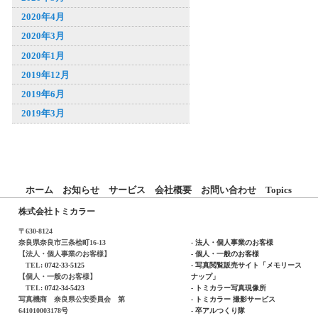
2020年4月
2020年3月
2020年1月
2019年12月
2019年6月
2019年3月
ホーム
お知らせ
サービス
会社概要
お問い合わせ
Topics
株式会社トミカラー
〒630-8124
奈良県奈良市三条桧町16-13
- 法人・個人事業のお客様
【法人・個人事業のお客様】
- 個人・一般のお客様
TEL:
0742-33-5125
- 写真閲覧販売サイト「メモリース
【個人・一般のお客様】
ナップ」
TEL:
0742-34-5423
- トミカラー写真現像所
写真機商 奈良県公安委員会 第
- トミカラー 撮影サービス
641010003178号
- 卒アルつくり隊