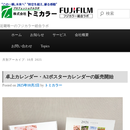
近畿唯一のフジカラー総合ラボ
メインメニュー
ホーム
お知らせ
サービス
会社概要
メインコンテンツへ移動
サブコンテンツへ移動
お問い合わせ
Topics
月別アーカイブ:
10月 2025
卓上カレンダー・A2ポスターカレンダーの販売開始
Posted on
2025年10月2日
by
トミカラー