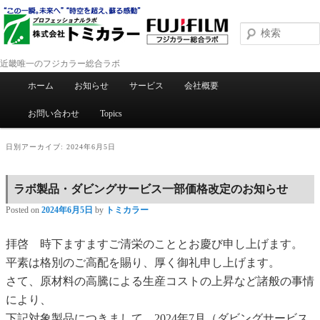
近畿唯一のフジカラー総合ラボ
メインメニュー
ホーム
お知らせ
サービス
会社概要
メインコンテンツへ移動
サブコンテンツへ移動
お問い合わせ
Topics
日別アーカイブ:
2024年6月5日
ラボ製品・ダビングサービス一部価格改定のお知らせ
Posted on
2024年6月5日
by
トミカラー
拝啓 時下ますますご清栄のこととお慶び申し上げます。
平素は格別のご高配を賜り、厚く御礼申し上げます。
さて、原材料の高騰による生産コストの上昇など諸般の事情
により、
下記対象製品につきまして、2024年7月（ダビングサービス