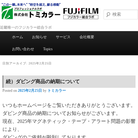
近畿唯一のフジカラー総合ラボ
メインメニュー
ホーム
お知らせ
サービス
会社概要
メインコンテンツへ移動
サブコンテンツへ移動
お問い合わせ
Topics
日別アーカイブ:
2025年2月25日
続）ダビング商品の納期について
Posted on
2025年2月25日
by
トミカラー
いつもホームページをご覧いただきありがとうございます。
ダビング商品の納期についてお知らせがございます。
現在、2025年マグネティック・テープ・アラート問題の影響
により、
ダビングのご依頼が殺到しております。