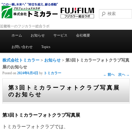
近畿唯一のフジカラー総合ラボ
メインメニュー
ホーム
お知らせ
サービス
会社概要
メインコンテンツへ移動
サブコンテンツへ移動
お問い合わせ
Topics
株式会社トミカラー
>
お知らせ
> 第3回トミカラーフォトクラブ写真
展のお知らせ
Posted on
2024年6月4日
by
トミカラー
投稿ナビゲーション
←
前へ
次へ
→
第3回トミカラーフォトクラブ写真展
のお知らせ
第3回トミカラーフォトクラブ写真展
トミカラーフォトクラブでは、