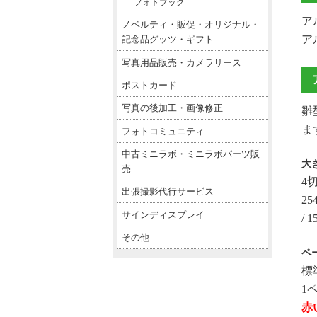
フォトブック
ア
ノベルティ・販促・オリジナル・
ア
記念品グッツ・ギフト
写真用品販売・カメラリース
ポストカード
写真の後加工・画像修正
雛
ま
フォトコミュニティ
中古ミニラボ・ミニラボパーツ販
大
売
4切り
出張撮影代行サービス
2
サインディスプレイ
/
その他
ペ
標
1
赤