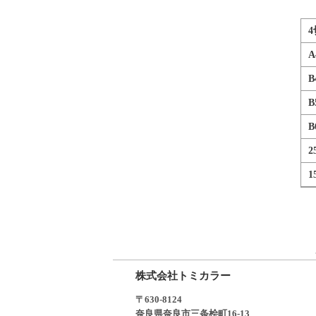
A
B
B
B
2
1
株式会社トミカラー
〒630-8124
奈良県奈良市三条桧町16-13