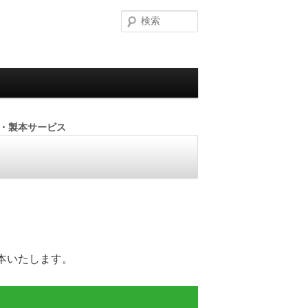
検
索
力・製本サービス
本いたします。