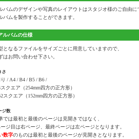
ルバムのデザインや写真のレイアウトはスタジオ様のご自由に
ルバムを製作することができます。
アルバムの仕様
型となるファイルをサイズごとに用意していますので、
ずはお問い合わせ下さい。
きさ
 / A4 / B4 / B5 / B6 /
54スクエア（254mm四方の正方形）
 152スクエア（152mm四方の正方形）
ージ数
準では最初と最後のページは見開きではなく、
ページ目は右ページ、最終ページは左ページとなります。
い数字
のものは最初と最後のページが見開きとなります。