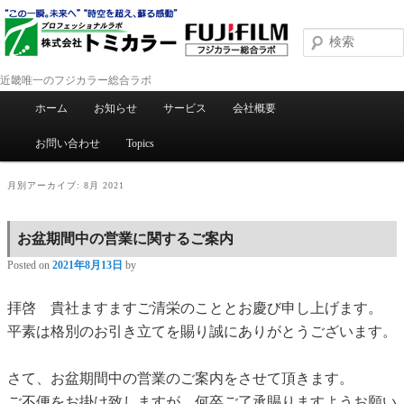
近畿唯一のフジカラー総合ラボ
メインメニュー
ホーム
お知らせ
サービス
会社概要
メインコンテンツへ移動
サブコンテンツへ移動
お問い合わせ
Topics
月別アーカイブ:
8月 2021
お盆期間中の営業に関するご案内
Posted on
2021年8月13日
by
拝啓 貴社ますますご清栄のこととお慶び申し上げます。
平素は格別のお引き立てを賜り誠にありがとうございます。
さて、お盆期間中の営業のご案内をさせて頂きます。
ご不便をお掛け致しますが、何卒ご了承賜りますようお願い