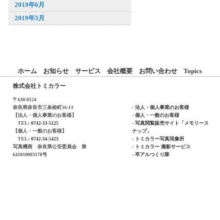
2019年6月
2019年3月
ホーム
お知らせ
サービス
会社概要
お問い合わせ
Topics
株式会社トミカラー
〒630-8124
奈良県奈良市三条桧町16-13
- 法人・個人事業のお客様
【法人・個人事業のお客様】
- 個人・一般のお客様
TEL:
0742-33-5125
- 写真閲覧販売サイト「メモリース
【個人・一般のお客様】
ナップ」
TEL:
0742-34-5423
- トミカラー写真現像所
写真機商 奈良県公安委員会 第
- トミカラー 撮影サービス
641010003178号
- 卒アルつくり隊