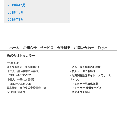
2019年12月
2019年6月
2019年3月
ホーム
お知らせ
サービス
会社概要
お問い合わせ
Topics
株式会社トミカラー
〒630-8124
奈良県奈良市三条桧町16-13
- 法人・個人事業のお客様
【法人・個人事業のお客様】
- 個人・一般のお客様
TEL:
0742-33-5125
- 写真閲覧販売サイト「メモリース
【個人・一般のお客様】
ナップ」
TEL:
0742-34-5423
- トミカラー写真現像所
写真機商 奈良県公安委員会 第
- トミカラー 撮影サービス
641010003178号
- 卒アルつくり隊