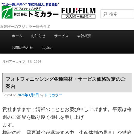
近畿唯一のフジカラー総合ラボ
メインメニュー
ホーム
お知らせ
サービス
会社概要
メインコンテンツへ移動
サブコンテンツへ移動
お問い合わせ
Topics
月別アーカイブ:
3月 2026
フォトフィニッシング各種商材・サービス価格改定のご
案内
Posted on
2026年3月6日
by
トミカラー
貴社ますますご清祥のこととお慶び申し上げます。平素は格
別のご高配を賜り厚く御礼を申し上げ
ます。
標記の件、需要減少が継続する中、生産体制の見直しや徹底