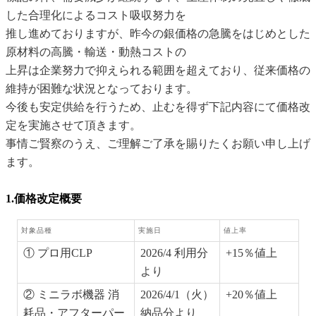
した合理化によるコスト吸収努力を
推し進めておりますが、昨今の銀価格の急騰をはじめとした
原材料の高騰・輸送・動熱コストの
上昇は企業努力で抑えられる範囲を超えており、従来価格の
維持が困難な状況となっております。
今後も安定供給を行うため、止むを得ず下記内容にて価格改
定を実施させて頂きます。
事情ご賢察のうえ、ご理解ご了承を賜りたくお願い申し上げ
ます。
1.価格改定概要
対象品種
実施日
値上率
① プロ用CLP
2026/4 利用分
+15％値上
より
② ミニラボ機器 消
2026/4/1（火）
+20％値上
耗品・アフターパー
納品分より